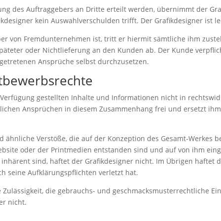
ung des Auftraggebers an Dritte erteilt werden, übernimmt der G
designer kein Auswahlverschulden trifft. Der Grafikdesigner ist le
eber von Fremdunternehmen ist, tritt er hiermit sämtliche ihm zus
späteter oder Nichtlieferung an den Kunden ab. Der Kunde verpfli
bgetretenen Ansprüche selbst durchzusetzen.
ttbewerbsrechte
Verfügung gestellten Inhalte und Informationen nicht in rechtswidr
jeglichen Ansprüchen in diesem Zusammenhang frei und ersetzt i
nd ähnliche Verstöße, die auf der Konzeption des Gesamt-Werkes be
ebsite oder der Printmedien entstanden sind und auf von ihm eing
härent sind, haftet der Grafikdesigner nicht. Im Übrigen haftet de
 seine Aufklärungspflichten verletzt hat.
e Zulässigkeit, die gebrauchs- und geschmacksmusterrechtliche Eint
r nicht.