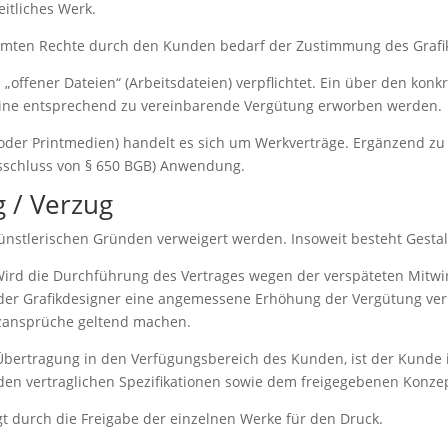
eitliches Werk.
räumten Rechte durch den Kunden bedarf der Zustimmung des Grafi
e „offener Dateien“ (Arbeitsdateien) verpflichtet. Ein über den k
ine entsprechend zu vereinbarende Vergütung erworben werden.
oder Printmedien) handelt es sich um Werkverträge. Ergänzend zu 
Ausschluss von § 650 BGB) Anwendung.
 / Verzug
ünstlerischen Gründen verweigert werden. Insoweit besteht Gestal
. Wird die Durchführung des Vertrages wegen der verspäteten Mitw
 der Grafikdesigner eine angemessene Erhöhung der Vergütung ver
zansprüche geltend machen.
 Übertragung in den Verfügungsbereich des Kunden, ist der Kunde
e den vertraglichen Spezifikationen sowie dem freigegebenen Konzep
t durch die Freigabe der einzelnen Werke für den Druck.