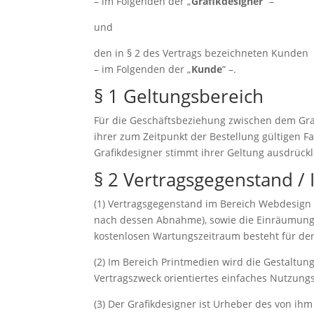
– im Folgenden der „
Grafikdesigner
“ –
und
den in § 2 des Vertrags bezeichneten Kunden
– im Folgenden der „
Kunde
“ –.
§ 1 Geltungsbereich
Für die Geschäftsbeziehung zwischen dem Gr
ihrer zum Zeitpunkt der Bestellung gültigen
Grafikdesigner stimmt ihrer Geltung ausdrückli
§ 2 Vertragsgegenstand / 
(1) Vertragsgegenstand im Bereich Webdesign i
nach dessen Abnahme), sowie die Einräumung 
kostenlosen Wartungszeitraum besteht für de
(2) Im Bereich Printmedien wird die Gestaltu
Vertragszweck orientiertes einfaches Nutzungs
(3) Der Grafikdesigner ist Urheber des von ih